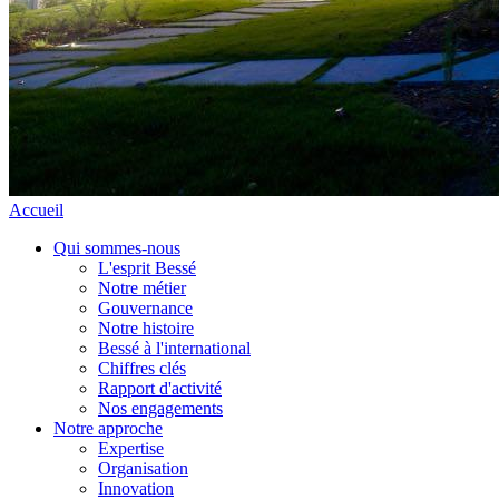
Accueil
Qui sommes-nous
L'esprit Bessé
Notre métier
Gouvernance
Notre histoire
Bessé à l'international
Chiffres clés
Rapport d'activité
Nos engagements
Notre approche
Expertise
Organisation
Innovation