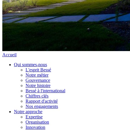
Accueil
Qui sommes-nous
L'esprit Bessé
Notre métier
Gouvernance
Notre histoire
Bessé à l'international
Chiffres clés
Rapport d'activité
Nos engagements
Notre approche
Expertise
Organisation
Innovation