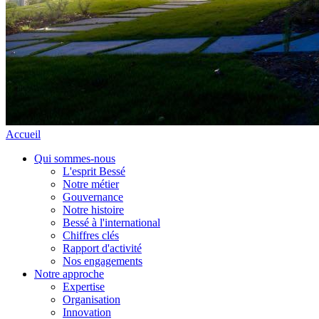
Accueil
Qui sommes-nous
L'esprit Bessé
Notre métier
Gouvernance
Notre histoire
Bessé à l'international
Chiffres clés
Rapport d'activité
Nos engagements
Notre approche
Expertise
Organisation
Innovation