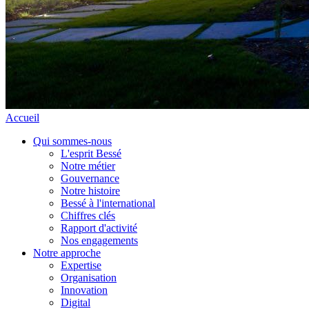
Accueil
Qui sommes-nous
L'esprit Bessé
Notre métier
Gouvernance
Notre histoire
Bessé à l'international
Chiffres clés
Rapport d'activité
Nos engagements
Notre approche
Expertise
Organisation
Innovation
Digital