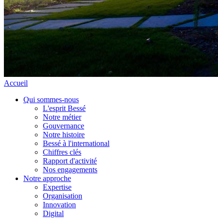
Accueil
Qui sommes-nous
L'esprit Bessé
Notre métier
Gouvernance
Notre histoire
Bessé à l'international
Chiffres clés
Rapport d'activité
Nos engagements
Notre approche
Expertise
Organisation
Innovation
Digital