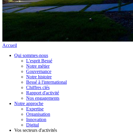
Accueil
Qui sommes-nous
L'esprit Bessé
Notre métier
Gouvernance
Notre histoire
Bessé à l'international
Chiffres clés
Rapport d'activité
Nos engagements
Notre approche
Expertise
Organisation
Innovation
Digital
Vos secteurs d'activités