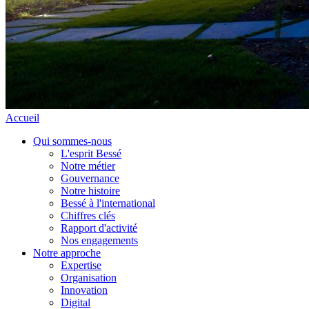
Accueil
Qui sommes-nous
L'esprit Bessé
Notre métier
Gouvernance
Notre histoire
Bessé à l'international
Chiffres clés
Rapport d'activité
Nos engagements
Notre approche
Expertise
Organisation
Innovation
Digital