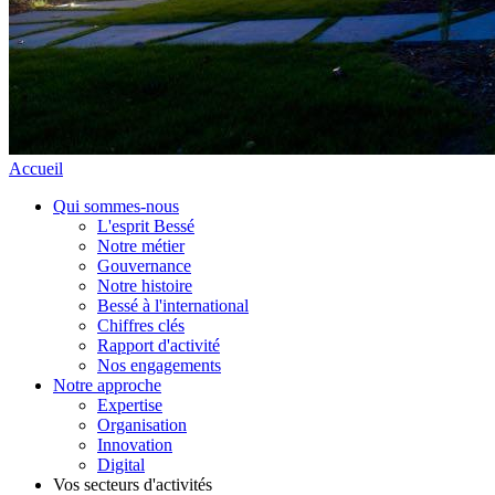
Accueil
Qui sommes-nous
L'esprit Bessé
Notre métier
Gouvernance
Notre histoire
Bessé à l'international
Chiffres clés
Rapport d'activité
Nos engagements
Notre approche
Expertise
Organisation
Innovation
Digital
Vos secteurs d'activités