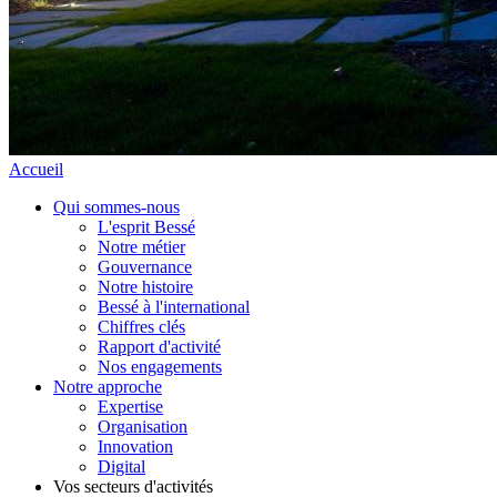
Accueil
Qui sommes-nous
L'esprit Bessé
Notre métier
Gouvernance
Notre histoire
Bessé à l'international
Chiffres clés
Rapport d'activité
Nos engagements
Notre approche
Expertise
Organisation
Innovation
Digital
Vos secteurs d'activités