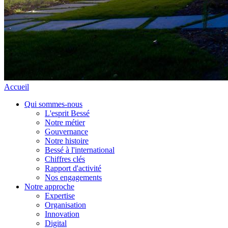
Accueil
Qui sommes-nous
L'esprit Bessé
Notre métier
Gouvernance
Notre histoire
Bessé à l'international
Chiffres clés
Rapport d'activité
Nos engagements
Notre approche
Expertise
Organisation
Innovation
Digital