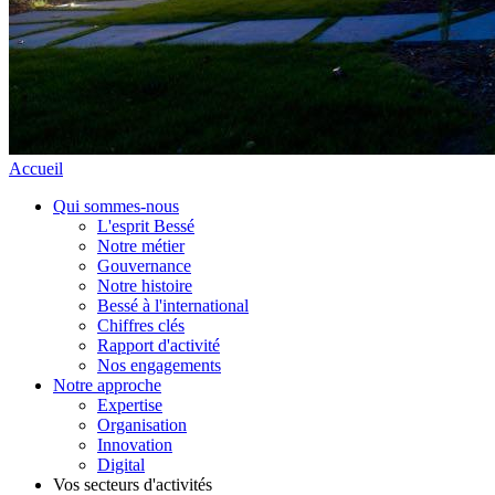
Accueil
Qui sommes-nous
L'esprit Bessé
Notre métier
Gouvernance
Notre histoire
Bessé à l'international
Chiffres clés
Rapport d'activité
Nos engagements
Notre approche
Expertise
Organisation
Innovation
Digital
Vos secteurs d'activités