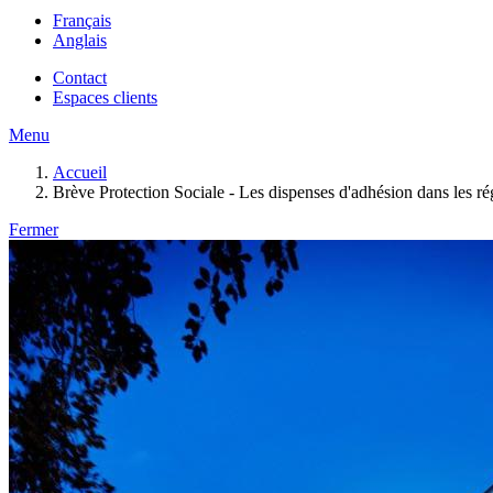
Français
Anglais
Contact
Espaces clients
Menu
Accueil
Brève Protection Sociale - Les dispenses d'adhésion dans les rég
Fermer