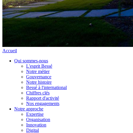
Accueil
Qui sommes-nous
L'esprit Bessé
Notre métier
Gouvernance
Notre histoire
Bessé à l'international
Chiffres clés
Rapport d'activité
Nos engagements
Notre approche
Expertise
Organisation
Innovation
Digital