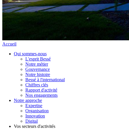
Accueil
Qui sommes-nous
L'esprit Bessé
Notre métier
Gouvernance
Notre histoire
Bessé à l'international
Chiffres clés
Rapport d'activité
Nos engagements
Notre approche
Expertise
Organisation
Innovation
Digital
Vos secteurs d'activités