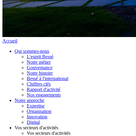
Accueil
Qui sommes-nous
L'esprit Bessé
Notre métier
Gouvernance
Notre histoire
Bessé à l'international
Chiffres clés
Rapport d'activité
Nos engagements
Notre approche
Expertise
Organisation
Innovation
Digital
Vos secteurs d'activités
Vos secteurs d'activités