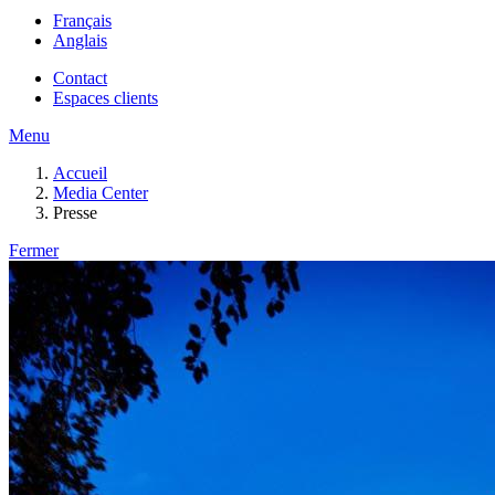
Français
Anglais
Contact
Espaces clients
Menu
Accueil
Media Center
Presse
Fermer